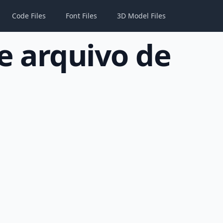
Code Files
Font Files
3D Model Files
e arquivo de